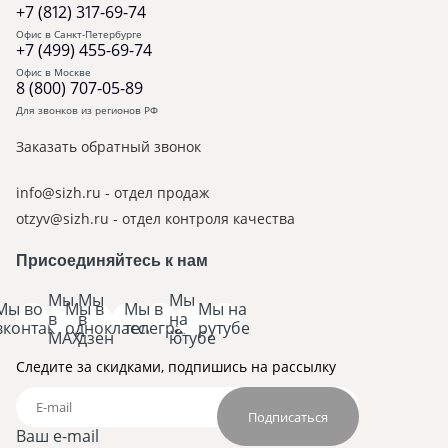
До 10 млн ₽
для семей с 3+ детьми
+7 (812) 317-69-74
Офис в Санкт-Петербурге
+7 (499) 455-69-74
Срок действия льготной
Офис в Москве
ставки
8 (800) 707-05-89
Для звонков из регионов РФ
Было до 1 октября
Заказать обратный звонок
На весь срок кредита
(до 30 лет)
info@sizh.ru
- отдел продаж
otzyv@sizh.ru
- отдел контроля качества
Станет с 1 октября (проект)
Ограничение —
15 лет
, далее ставка:
Присоединяйтесь к нам
«ключевая +2-2.5 п.п.»
Мы
Мы
Мы
Мы во
Мы в
Мы в
Мы на
в
в
на
Обязательная прописка
вконтакте
одноклассниках
телеграм
рутубе
MAX
дзен
ютубе
в объекте
Следите за скидками, подпишись на рассылку
Было до 1 октября
Подписаться
Не требовалось
Ваш e-mail