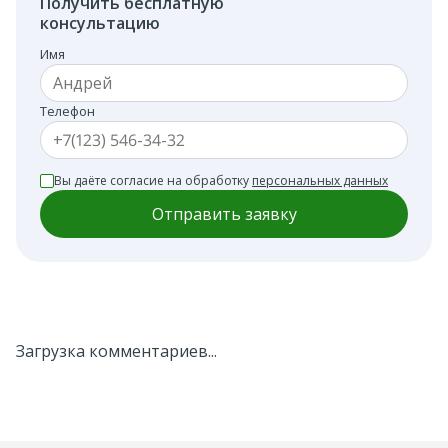
Получить бесплатную
Ставка для семьи с 1 ребёнком
консультацию
(столичные регионы)
Имя
Было до 1 октября
6%
Телефон
Станет с 1 октября (проект)
Вы даёте согласие на обработку
До 12%
персональных данных
Отправить заявку
Ставка для многодетной
семьи (3+ детей)
Было до 1 октября
6%
Загрузка комментариев...
Станет с 1 октября (проект)
6-8%
(для 3 детей),
до 4%
(5+ детей)