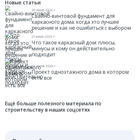
Новые статьи
30 июля 2026 г.
Свайно‑винтовой фундамент для
Успейте
каркасного дома: когда это лучшее
решение и как не ошибиться с выбором
зафиксировать
21 июля 2026 г.
льготные условия
Что такое каркасный дом: плюсы,
минусы и кому он действительно
по ипотеке
для каркасного дома!
подходит
Условия семейной ипотеки планируют
29 июня 2026 г.
Проект одноэтажного дома в котором
серьезно изменить уже с 1 октября 2026 года.
есть все
Ставка может вырасти, а лимиты — стать
строже. Если вы планируете строительство
каркасного дома, самое время
зафиксировать выгодные условия и
Ещё больше полезного материала по
заключить договор сейчас. Оставьте заявку —
строительству в наших соцсетях
мы поможем с расчётом и подбором
проекта.