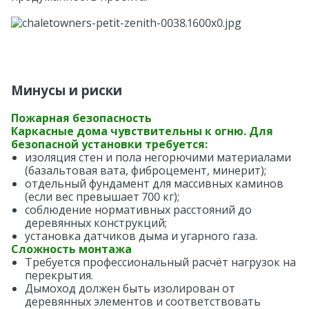
8×8
Особенности дома
С террасой
Минусы и риски
Со вторым светом
Пожарная безопасность
Каркасные дома чувствительны к огню. Для
безопасной установки требуется:
С панорамными окнами
изоляция стен и пола негорючими материалами
(базальтовая вата, фиброцемент, минерит);
отдельный фундамент для массивных каминов
(если вес превышает 700 кг);
соблюдение нормативных расстояний до
деревянных конструкций;
установка датчиков дыма и угарного газа.
Сложность монтажа
Требуется профессиональный расчёт нагрузок на
перекрытия.
Дымоход должен быть изолирован от
деревянных элементов и соответствовать