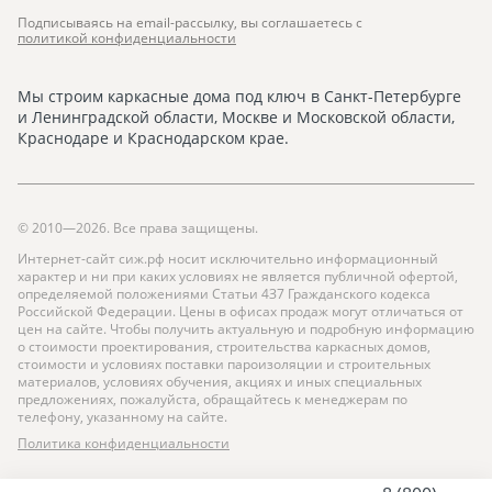
Станет с 1 октября (проект)
Подписываясь на email-рассылку, вы соглашаетесь с
политикой конфиденциальности
В течение 271
дня после оформления,
иначе ставка повышается
Мы строим каркасные дома под ключ в Санкт-Петербурге
и Ленинградской области, Москве и Московской области,
Краснодаре и Краснодарском крае.
Оставить заявку
на расчёт ипотеки
© 2010—2026. Все права защищены.
Интернет-сайт сиж.рф носит исключительно информационный
Позвонить по номеру
характер и ни при каких условиях не является публичной офертой,
определяемой положениями Статьи 4З7 Гражданского кодекса
Российской Федерации. Цены в офисах продаж могут отличаться от
+7 (812) 317-69-74
цен на сайте. Чтобы получить актуальную и подробную информацию
Офис в Санкт-Петербурге
о стоимости проектирования, строительства каркасных домов,
стоимости и условиях поставки пароизоляции и строительных
+7 (499) 455-69-74
материалов, условиях обучения, акциях и иных специальных
Офис в Москве
предложениях, пожалуйста, обращайтесь к менеджерам по
Вы даёте согласие на
обработку персональных данных
телефону, указанному на сайте.
8 (800) 707-05-89
Политика конфиденциальности
Для звонков из регионов РФ
Рассчитать ипотеку