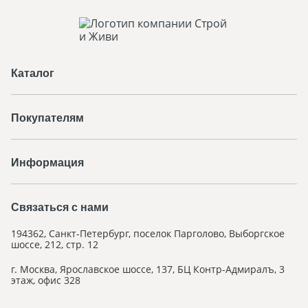
Лимит кредита
(столичные регионы)
Было до 1 октября
Каталог
До 12 млн ₽
Покупателям
Станет с 1 октября (проект)
До 18 млн ₽
для семей с 3+ детьми;
с 1
ребёнком — до 12 млн ₽
Информация
Лимит кредита
Связаться с нами
(остальные регионы)
194362, Санкт-Петербург, поселок Парголово, Выборгское
Было до 1 октября
шоссе, 212, стр. 12
До 6 млн ₽
г. Москва, Ярославское шоссе, 137, БЦ Контр-Адмиралъ, 3
этаж, офис 328
Станет с 1 октября (проект)