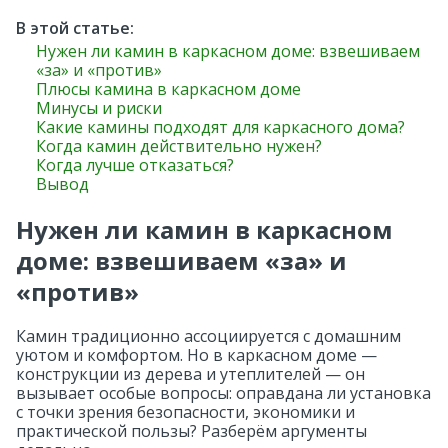
Вакансии
Каркасные бани
Построенные дома
Строительные материалы
В этой статье:
Нужен ли камин в каркасном доме: взвешиваем
Контакты
Сам себе прораб
«за» и «против»
Площадь дома
Плюсы камина в каркасном доме
Минусы и риски
До 100 кв.м.
Курсы Академии Строй и Живи
Какие камины подходят для каркасного дома?
Когда камин действительно нужен?
Когда лучше отказаться?
До 150 кв.м.
Каркасный дом своими руками
Вывод
Нужен ли камин в каркасном
До 200 кв.м.
Безопасная стройка
доме: взвешиваем «за» и
«против»
Стиль дома
Камин традиционно ассоциируется с домашним
Барнхаус
уютом и комфортом. Но в каркасном доме —
конструкции из дерева и утеплителей — он
вызывает особые вопросы: оправдана ли установка
Финские каркасные дома
с точки зрения безопасности, экономики и
практической пользы? Разберём аргументы