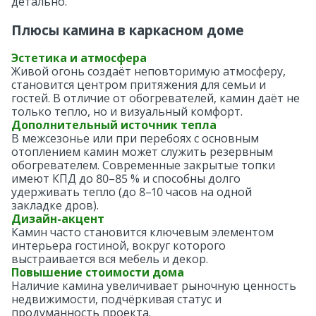
детально.
А-фрейм
Плюсы камина в каркасном доме
Количество этажей
Эстетика и атмосфера
Живой огонь создаёт неповторимую атмосферу,
1-этажные
становится центром притяжения для семьи и
гостей. В отличие от обогревателей, камин даёт не
только тепло, но и визуальный комфорт.
1,5-этажные
Дополнительный источник тепла
В межсезонье или при перебоях с основным
отоплением камин может служить резервным
2-этажные
обогревателем. Современные закрытые топки
имеют КПД до 80–85 % и способны долго
удерживать тепло (до 8–10 часов на одной
закладке дров).
Размер дома
Дизайн-акцент
Камин часто становится ключевым элементом
6×6
интерьера гостиной, вокруг которого
выстраивается вся мебель и декор.
Повышение стоимости дома
7×7
Наличие камина увеличивает рыночную ценность
недвижимости, подчёркивая статус и
продуманность проекта.