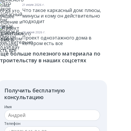
выбором
Курс "Сам Себе Прораб"
Наш Youtube канал
Наш Youtube канал
21 июля 2026 г.
Узнать подробнее
Подписывайся
Подписывайся
Что такое каркасный дом: плюсы,
минусы и кому он действительно
подходит
29 июня 2026 г.
Проект одноэтажного дома в
котором есть все
Ещё больше полезного материала по
строительству в наших соцсетях
Получить бесплатную
консультацию
Имя
Телефон