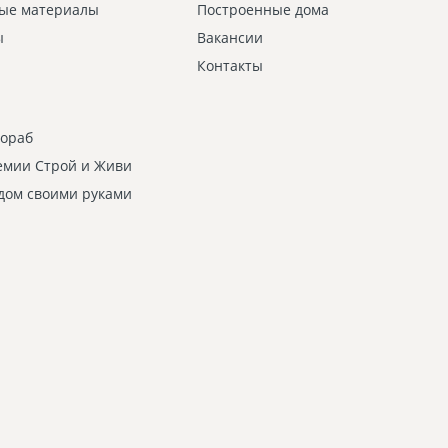
ые материалы
Построенные дома
ы
Вакансии
Контакты
рораб
емии Строй и Живи
дом своими руками