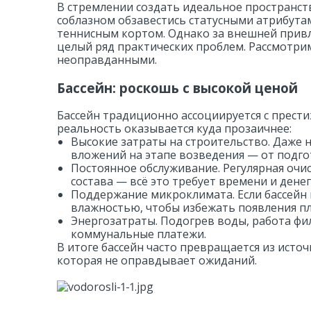
В стремлении создать идеальное пространств
1,5-этажные
Безопасная стройка
7×7
соблазном обзавестись статусными атрибута
теннисным кортом. Однако за внешней прив
2-этажные
8×8
целый ряд практических проблем. Рассмотрим
неоправданными.
Бассейн: роскошь с высокой ценой
Бассейн традиционно ассоциируется с прест
реальность оказывается куда прозаичнее:
Высокие затраты на строительство. Даже 
вложений на этапе возведения — от подго
Постоянное обслуживание. Регулярная очи
состава — всё это требует времени и денег
Поддержание микроклимата. Если бассейн 
влажностью, чтобы избежать появления пл
Энергозатраты. Подогрев воды, работа фи
коммунальные платежи.
В итоге бассейн часто превращается из исто
которая не оправдывает ожиданий.