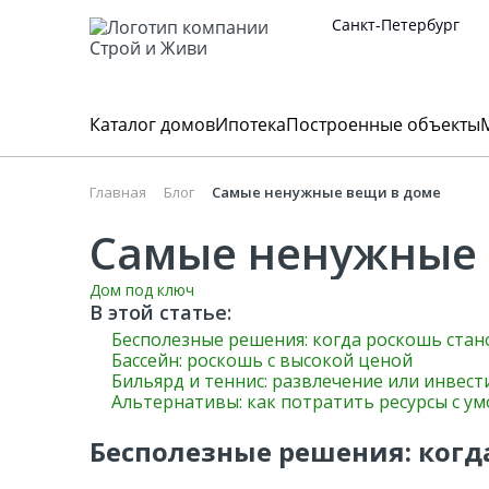
Санкт-Петербург
Каталог домов
Ипотека
Построенные объекты
Одноэтажный 
Часто ищут
Главная
Блог
Самые ненужные вещи в доме
Технология
Построенные объекты
Услуги
Площадь дома
Выберите город
Каркасный дом
Самые ненужные 
Санкт-Петербург
Москва
Каркасные дома
Карта объектов
Проектирование
До 100 кв.м.
Строительство
Краснодар
Дом под ключ
Утепление
Фахверковые дома
Видеообзоры
Фундаменты
До 150 кв.м.
В этой статье:
Бесполезные решения: когда роскошь стан
Каркасные бани
Построенные дома
Строительные материалы
До 200 кв.м.
Бассейн: роскошь с высокой ценой
Бильярд и теннис: развлечение или инвест
Сам себе прораб
Альтернативы: как потратить ресурсы с у
Количество этажей
Размер дома
Курсы Академии Строй и Живи
Бесполезные решения: когд
1-этажные
Каркасный дом своими руками
6×6