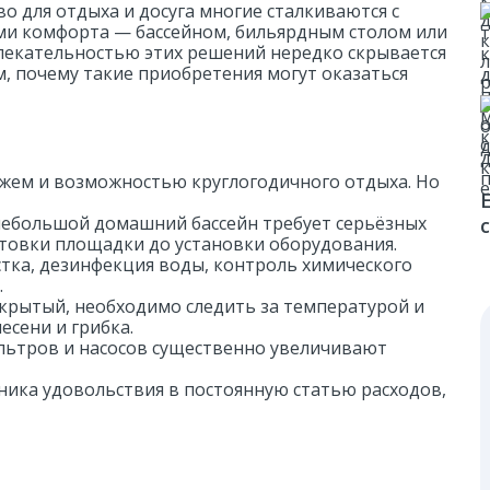
о для отдыха и досуга многие сталкиваются с
Со вторым светом
ми комфорта — бассейном, бильярдным столом или
лекательностью этих решений нередко скрывается
С панорамными окнами
, почему такие приобретения могут оказаться
ижем и возможностью круглогодичного отдыха. Но
небольшой домашний бассейн требует серьёзных
товки площадки до установки оборудования.
стка, дезинфекция воды, контроль химического
.
крытый, необходимо следить за температурой и
есени и грибка.
льтров и насосов существенно увеличивают
чника удовольствия в постоянную статью расходов,