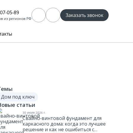
707-05-89
Заказать звонок
ов из регионов РФ
Отмена
такты
б этом молчат
роект дома
0% строителей
Темы
к не ошибиться
Дом под ключ
и выборе?
к сэкономить
Новые статьи
и строительстве дома?
30 июля 2026 г.
Свайно‑винтовой фундамент для
каркасного дома: когда это лучшее
решение и как не ошибиться с