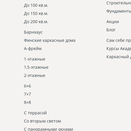
Строительн
До 100 кв.м.
Фундамент
До 150 кв.м.
До 200 кв.м.
Акции
Блог
Барнхаус
Финские каркасные дома
Сам себе п
А-фрейм
Курсы Акад
Каркасный 
1-этажные
1,5-этажные
2-этажные
6×6
7×7
8×8
С террасой
Со вторым светом
С панорамными окнами