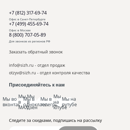
+7 (812) 317-69-74
Офис в Санкт-Петербурге
+7 (499) 455-69-74
Офис в Москве
8 (800) 707-05-89
Для звонков из регионов РФ
Заказать обратный звонок
info@sizh.ru
- отдел продаж
otzyv@sizh.ru
- отдел контроля качества
Присоединяйтесь к нам
Мы
Мы
Мы
Мы во
Мы в
Мы в
Мы на
в
в
на
вконтакте
одноклассниках
телеграм
рутубе
MAX
дзен
ютубе
Следите за скидками, подпишись на рассылку