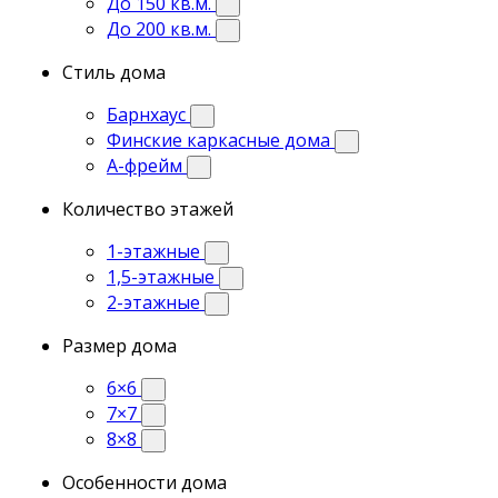
До 150 кв.м.
До 200 кв.м.
Стиль дома
Барнхаус
Финские каркасные дома
А-фрейм
Количество этажей
1-этажные
1,5-этажные
2-этажные
Размер дома
6×6
7×7
8×8
Особенности дома