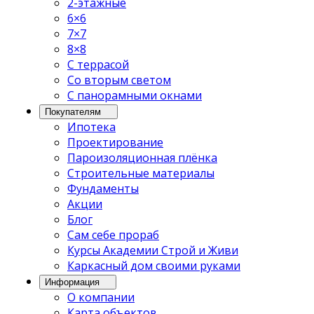
2-этажные
6×6
7×7
8×8
С террасой
Со вторым светом
С панорамными окнами
Покупателям
Ипотека
Проектирование
Пароизоляционная плёнка
Строительные материалы
Фундаменты
Акции
Блог
Сам себе прораб
Курсы Академии Строй и Живи
Каркасный дом своими руками
Информация
О компании
Карта объектов