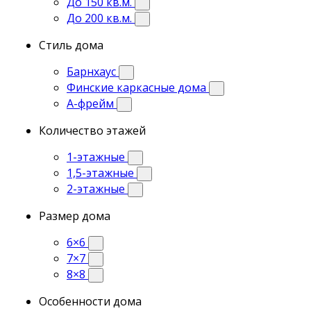
До 150 кв.м.
До 200 кв.м.
Стиль дома
Барнхаус
Финские каркасные дома
А-фрейм
Количество этажей
1-этажные
1,5-этажные
2-этажные
Размер дома
6×6
7×7
8×8
Особенности дома