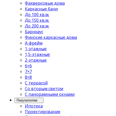
Фахверковые дома
Каркасные бани
До 100 кв.м.
До 150 кв.м.
До 200 кв.м.
Барнхаус
Финские каркасные дома
А-фрейм
1-этажные
1,5-этажные
2-этажные
6×6
7×7
8×8
С террасой
Со вторым светом
С панорамными окнами
Покупателям
Ипотека
Проектирование